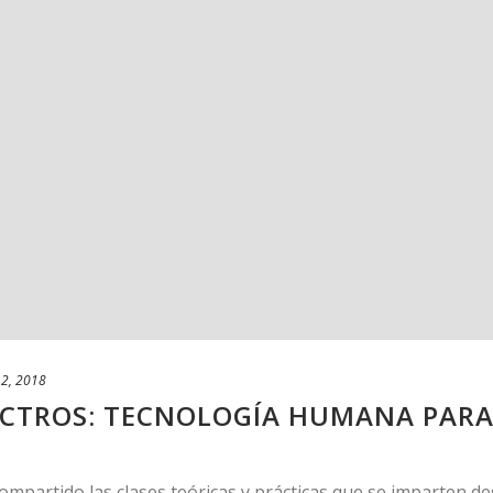
2, 2018
ACTROS: TECNOLOGÍA HUMANA PARA
mpartido las clases teóricas y prácticas que se imparten d