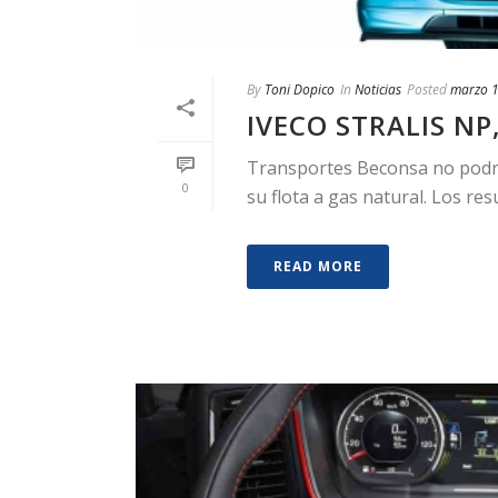
By
Toni Dopico
In
Noticias
Posted
marzo 1
IVECO STRALIS NP
Transportes Beconsa no podrí
0
su flota a gas natural. Los re
READ MORE