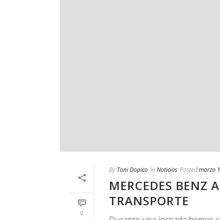
By
Toni Dopico
In
Noticias
Posted
marzo 1
MERCEDES BENZ 
TRANSPORTE
0
Durante una jornada hemos co