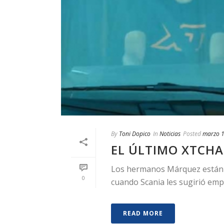
By
Toni Dopico
In
Noticias
Posted
marzo 1
EL ÚLTIMO XTCH
Los hermanos Márquez están s
0
cuando Scania les sugirió empe
READ MORE