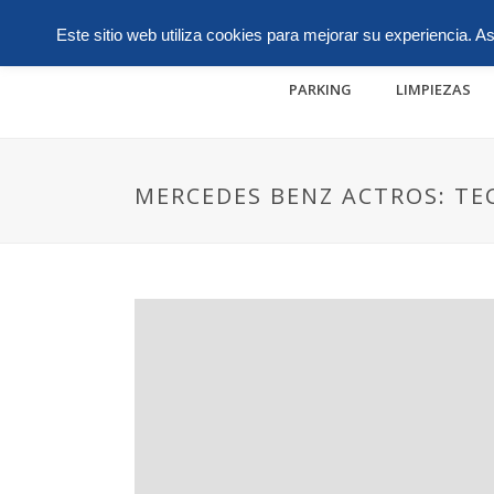
+0034936530804
ctw@telefonica.net
L
Este sitio web utiliza cookies para mejorar su experiencia.
PARKING
LIMPIEZAS
MERCEDES BENZ ACTROS: T