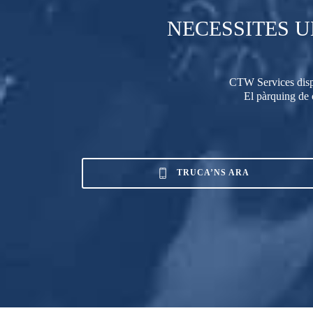
NECESSITES U
CTW Services dispos
El pàrquing de c
TRUCA’NS ARA