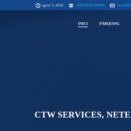
agost 5, 2026
+0034936530804
ctew@tel
INICI
PÀRQUING
CTW SERVICES, NETE