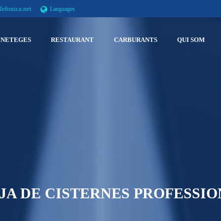
efonica.net
Languages
NETEGES
RESTAURANT
CARBURANTS
QUI SOM
JA DE CISTERNES PROFESSIO