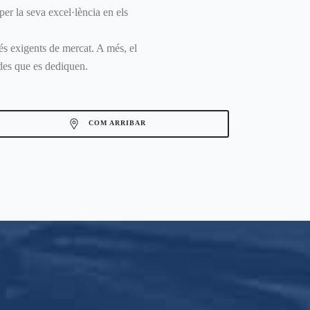
per la seva excel·lència en els
més exigents de mercat. A més, el
ades que es dediquen.
COM ARRIBAR