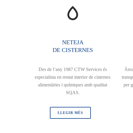
NETEJA
DE CISTERNES
Des de l’any 1987 CTW Services és
Àrea
especialista en rentat interior de cisternes
transp
alimentàries i químiques amb qualitat
per g
SQAS.
LLEGIR MÉS